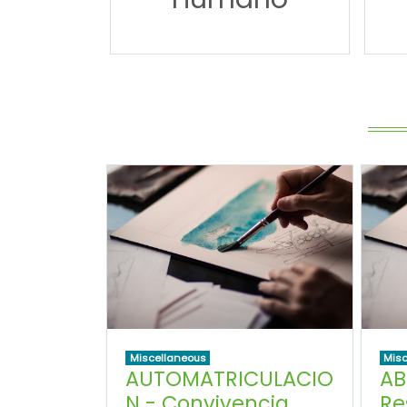
Miscellaneous
Misc
AUTOMATRICULACIO
AB
N - Convivencia
Re