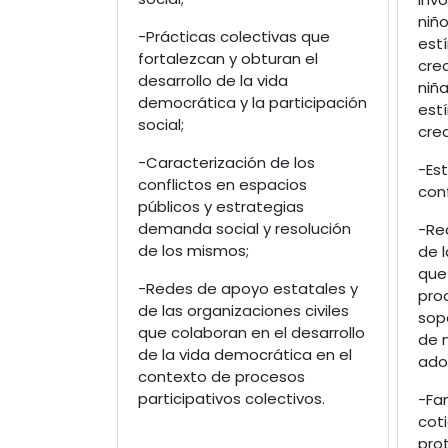
niño
-Prácticas colectivas que
est
fortalezcan y obturan el
cre
desarrollo de la vida
niñ
democrática y la participación
est
social;
cre
-Caracterización de los
-Est
conflictos en espacios
conf
públicos y estrategias
demanda social y resolución
-Re
de los mismos;
de l
que
-Redes de apoyo estatales y
pro
de las organizaciones civiles
sop
que colaboran en el desarrollo
de n
de la vida democrática en el
ado
contexto de procesos
participativos colectivos.
-Fam
cot
prot