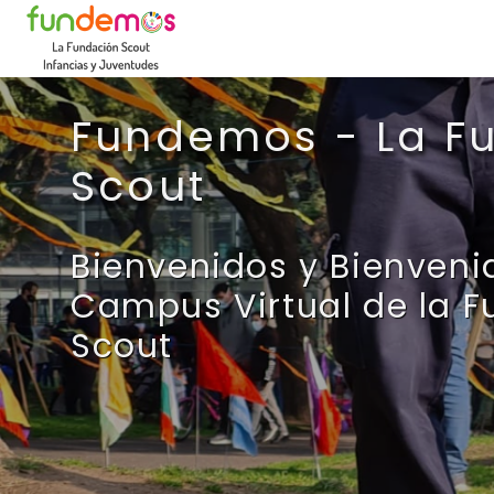
Skip to main content
Fundemos - La F
Scout
Bienvenidos y Bienveni
Campus Virtual de la 
Scout