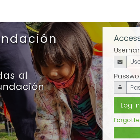
undación
Access
Userna
das al
Passwo
Fundación
Log in
Forgott