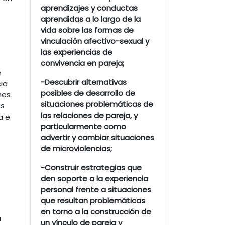
aprendizajes y conductas
aprendidas a lo largo de la
vida sobre las formas de
vinculación afectivo-sexual y
las experiencias de
convivencia en pareja;
e
-Descubrir alternativas
ia
posibles de desarrollo de
nes
situaciones problemáticas de
as
las relaciones de pareja, y
a e
particularmente como
advertir y cambiar situaciones
de microviolencias;
-Construir estrategias que
den soporte a la experiencia
personal frente a situaciones
que resultan problemáticas
en torno a la construcción de
a
un vínculo de pareja y