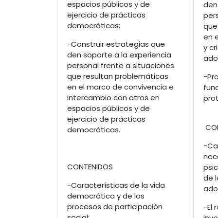
espacios públicos y de
den
ejercicio de prácticas
pers
democráticas;
que
en 
-Construir estrategias que
y cr
den soporte a la experiencia
ado
personal frente a situaciones
que resultan problemáticas
-Pr
en el marco de convivencia e
fun
intercambio con otros en
prot
espacios públicos y de
ejercicio de prácticas
CON
democráticas.
-Car
nec
CONTENIDOS
psi
de l
-Características de la vida
ado
democrática y de los
procesos de participación
-El 
social;
invo