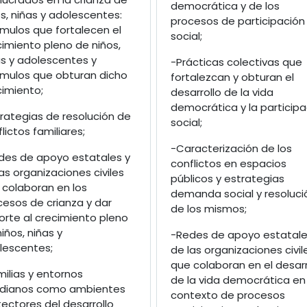
democrática y de los
s, niñas y adolescentes:
procesos de participación
ímulos que fortalecen el
social;
cimiento pleno de niños,
as y adolescentes y
-Prácticas colectivas que
ímulos que obturan dicho
fortalezcan y obturan el
cimiento;
desarrollo de la vida
democrática y la participa
rategias de resolución de
social;
lictos familiares;
-Caracterización de los
des de apoyo estatales y
conflictos en espacios
as organizaciones civiles
públicos y estrategias
 colaboran en los
demanda social y resoluci
cesos de crianza y dar
de los mismos;
orte al crecimiento pleno
iños, niñas y
-Redes de apoyo estatale
lescentes;
de las organizaciones civil
que colaboran en el desarr
ilias y entornos
de la vida democrática en 
idianos como ambientes
contexto de procesos
ectores del desarrollo