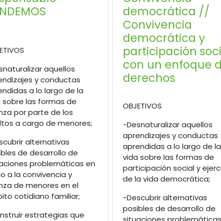
UNDEMOS
democrática //
Convivencia
democrática y
participación soci
ETIVOS
con un enfoque 
naturalizar aquellos
derechos
endizajes y conductas
ndidas a lo largo de la
a sobre las formas de
OBJETIVOS
nza por parte de los
ltos a cargo de menores;
-Desnaturalizar aquellos
aprendizajes y conductas
cubrir alternativas
aprendidas a lo largo de la
bles de desarrollo de
vida sobre las formas de
uaciones problemáticas en
participación social y ejerc
o a la convivencia y
de la vida democrática;
anza de menores en el
to cotidiano familiar;
-Descubrir alternativas
posibles de desarrollo de
nstruir estrategias que
situaciones problemática