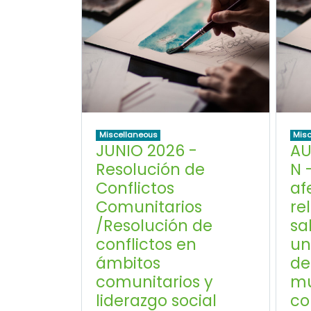
Miscellaneous
Misc
JUNIO 2026 -
AU
Resolución de
N 
Conflictos
af
Comunitarios
re
/Resolución de
sa
conflictos en
un
ámbitos
de
comunitarios y
mu
liderazgo social
co