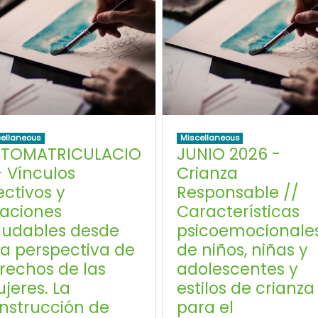
ellaneous
Miscellaneous
TOMATRICULACIO
JUNIO 2026 -
- Vínculos
Crianza
ectivos y
Responsable //
laciones
Características
ludables desde
psicoemocionale
a perspectiva de
de niños, niñas y
rechos de las
adolescentes y
jeres. La
estilos de crianza
nstrucción de
para el