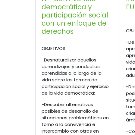
democrática y
F
participación social
con un enfoque de
derechos
OBJ
-Des
OBJETIVOS
apr
apre
-Desnaturalizar aquellos
vid
aprendizajes y conductas
cria
aprendidas a lo largo de la
adu
vida sobre las formas de
participación social y ejercicio
-Des
de la vida democrática;
posi
sit
-Descubrir alternativas
torn
posibles de desarrollo de
cri
situaciones problemáticas en
ámbi
torno a la convivencia e
intercambio con otros en
-Co